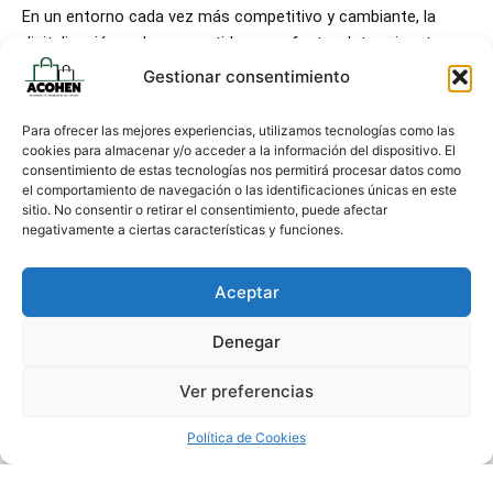
En un entorno cada vez más competitivo y cambiante, la
digitalización se ha convertido en un factor determinante
para la supervivencia y crecimiento del comercio local. La
Gestionar consentimiento
forma en que los clientes buscan, comparan y compran
productos ha evolucionado, y los negocios que no se
Para ofrecer las mejores experiencias, utilizamos tecnologías como las
adaptan corren el riesgo de quedarse atrás.
cookies para almacenar y/o acceder a la información del dispositivo. El
consentimiento de estas tecnologías nos permitirá procesar datos como
el comportamiento de navegación o las identificaciones únicas en este
Hoy, digitalizar un comercio no significa únicamente tener
sitio. No consentir o retirar el consentimiento, puede afectar
presencia en internet. Implica optimizar procesos, mejorar la
negativamente a ciertas características y funciones.
atención al cliente, aprovechar los datos para tomar mejores
decisiones y, sobre todo,
integrar la tecnología como una
Aceptar
herramienta cotidiana de gestión y crecimiento
.
Denegar
Tecnología al servicio del comercio
Cada vez son más los negocios que incorporan soluciones
Ver preferencias
digitales en su día a día: sistemas de gestión de inventario,
herramientas de contabilidad online, pasarelas de pago
Política de Cookies
seguras, redes sociales, o incluso software de fidelización de
clientes. Estas herramientas, bien implementadas, permiten