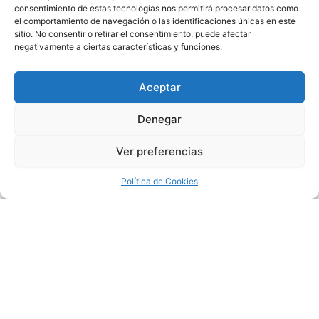
consentimiento de estas tecnologías nos permitirá procesar datos como
el comportamiento de navegación o las identificaciones únicas en este
sitio. No consentir o retirar el consentimiento, puede afectar
negativamente a ciertas características y funciones.
Aceptar
Servicios para asociados
Denegar
Prevención
Ver preferencias
Formación Bonificada
Contrato de formación
Política de Cookies
Asesoría Fiscal
SEO y SEM
Más
Únete
Noticias
Contacto